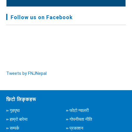
FNJ, Financial Report Presented At Nagarkot
Meeting, Jan-July, 2022 - २०७९ चैत्र १४
Follow us on Facebook
Audit Report FY-2076-077 - २०७७ कार्तिक २३
Tweets by FNJNepal
छिटो लिङ्कहरू
गृहपृष्ठ
फोटो ग्यालरी
हाम्रो बारेमा
गोपनीयता नीति
सम्पर्क
प्रकाशन