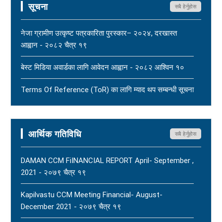
सूचना
सबै हेर्नुहोस
महासंघ बैतडी शाखाका अध्यक्ष नरिदत्त बडुलाई पितृशोक परेको दुःखद्
खबरले नेपाल पत्रकार महासंघ स्तब्ध र दुःखी - २०८३ साउन १७
नेजा ग्रामीण उत्कृष्ट पत्रकारिता पुरस्कार– २०२४, दरखास्त
New
आह्वान - २०८२ चैत्र १९
धार्मिक सहिष्णुता, सामाजिक सद्भाव र शान्ति कायम राख्न नेपाल
बेस्ट मिडिया अवार्डका लागि आवेदन आह्वान - २०८२ आश्विन १०
पत्रकार महासंघको आग्रह - २०८३ साउन १५
New
Terms Of Reference (ToR) का लागि म्याद थप सम्बन्धी सूचना
- २०८२ आषाढ ०१
Terms Of Reference (ToR) - २०८२ जेठ २३
आर्थिक गतिविधि
सबै हेर्नुहोस
DAMAN CCM FiINANCIAL REPORT April- September ,
2021 - २०७९ चैत्र १९
Kapilvastu CCM Meeting Financial- August-
December 2021 - २०७९ चैत्र १९