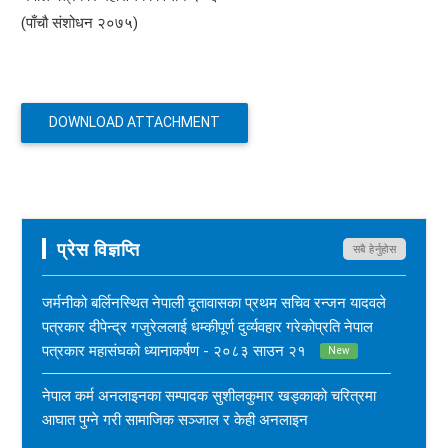
(पाँचौ संशोधन २०७५)
DOWNLOAD ATTACHMENT
प्रेस विज्ञप्ति
सबै हेर्नुहोस
जर्मनीको बर्लिनस्थित नेपाली दूतावासका प्रथम सचिव रन्जन यादवले
पत्रकार दीपेन्द्र गजुरेललाई धम्कीपूर्ण दुर्व्यवहार गरेकोप्रति नेपाल
पत्रकार महासंघको ध्यानाकर्षण - २०८३ साउन २१
New
नेपाल कर्म अनलाइनका सम्पादक सुशीलकुमार खड्काको चरित्रमा
आघात पुग्ने गरी सामाजिक सञ्जाल र केही अनलाइन
सञ्चारमाध्यममार्फत अनर्गल सामग्री सम्प्रेषण गरिएकोप्रति नेपाल