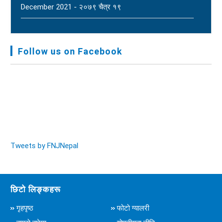
December 2021 - २०७९ चैत्र १९
FNJ, Financial Report Presented At Nagarkot
Meeting, Jan-July, 2022 - २०७९ चैत्र १४
Follow us on Facebook
Audit Report FY-2076-077 - २०७७ कार्तिक २३
Tweets by FNJNepal
छिटो लिङ्कहरू
गृहपृष्ठ
फोटो ग्यालरी