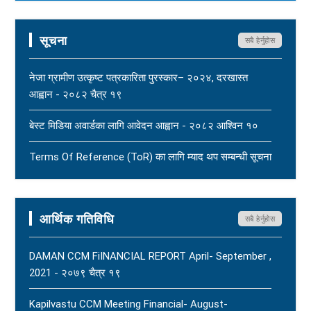
पत्रकार महासंघको ध्यानाकर्षण - २०८३ साउन १७
New
सूचना
सबै हेर्नुहोस
महासंघ बैतडी शाखाका अध्यक्ष नरिदत्त बडुलाई पितृशोक परेको दुःखद्
खबरले नेपाल पत्रकार महासंघ स्तब्ध र दुःखी - २०८३ साउन १७
नेजा ग्रामीण उत्कृष्ट पत्रकारिता पुरस्कार– २०२४, दरखास्त
New
आह्वान - २०८२ चैत्र १९
धार्मिक सहिष्णुता, सामाजिक सद्भाव र शान्ति कायम राख्न नेपाल
बेस्ट मिडिया अवार्डका लागि आवेदन आह्वान - २०८२ आश्विन १०
पत्रकार महासंघको आग्रह - २०८३ साउन १५
New
Terms Of Reference (ToR) का लागि म्याद थप सम्बन्धी सूचना
- २०८२ आषाढ ०१
Terms Of Reference (ToR) - २०८२ जेठ २३
आर्थिक गतिविधि
सबै हेर्नुहोस
DAMAN CCM FiINANCIAL REPORT April- September ,
2021 - २०७९ चैत्र १९
Kapilvastu CCM Meeting Financial- August-