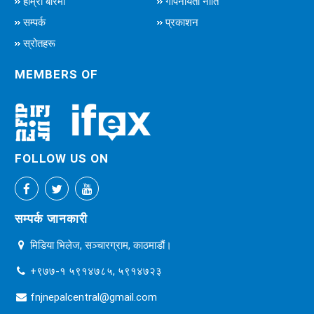
हाम्रो बारेमा
गोपनीयता नीति
सम्पर्क
प्रकाशन
स्रोतहरू
MEMBERS OF
FOLLOW US ON
सम्पर्क जानकारी
मिडिया भिलेज, सञ्चारग्राम, काठमाडौं।
+९७७-१ ५९१४७८५, ५९१४७२३
fnjnepalcentral@gmail.com