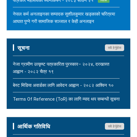
पत्रकार महासंघको ध्यानाकर्षण - २०८३ साउन २१
New
नेपाल कर्म अनलाइनका सम्पादक सुशीलकुमार खड्काको चरित्रमा
आघात पुग्ने गरी सामाजिक सञ्जाल र केही अनलाइन
सञ्चारमाध्यममार्फत अनर्गल सामग्री सम्प्रेषण गरिएकोप्रति नेपाल
पत्रकार महासंघको ध्यानाकर्षण - २०८३ साउन १७
New
सूचना
सबै हेर्नुहोस
महासंघ बैतडी शाखाका अध्यक्ष नरिदत्त बडुलाई पितृशोक परेको दुःखद्
खबरले नेपाल पत्रकार महासंघ स्तब्ध र दुःखी - २०८३ साउन १७
नेजा ग्रामीण उत्कृष्ट पत्रकारिता पुरस्कार– २०२४, दरखास्त
New
आह्वान - २०८२ चैत्र १९
धार्मिक सहिष्णुता, सामाजिक सद्भाव र शान्ति कायम राख्न नेपाल
बेस्ट मिडिया अवार्डका लागि आवेदन आह्वान - २०८२ आश्विन १०
पत्रकार महासंघको आग्रह - २०८३ साउन १५
New
Terms Of Reference (ToR) का लागि म्याद थप सम्बन्धी सूचना
- २०८२ आषाढ ०१
Terms Of Reference (ToR) - २०८२ जेठ २३
आर्थिक गतिविधि
सबै हेर्नुहोस