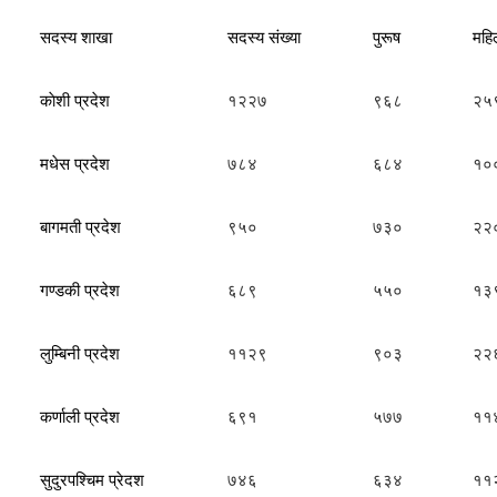
सदस्य शाखा
सदस्य संख्या
पुरूष
महि
काेशी प्रदेश
१२२७
९६८
२५
मधेस प्रदेश
७८४
६८४
१०
बागमती प्रदेश
९५०
७३०
२२
गण्डकी प्रदेश
६८९
५५०
१३
लुम्बिनी प्रदेश
११२९
९०३
२२
कर्णाली प्रदेश
६९१
५७७
११
सुदुरपश्चिम प्रेदश
७४६
६३४
११