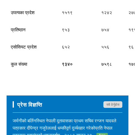
उपत्यका प्रदेश
१५१९
१२४२
२७
प्रतिष्ठान
९५३
७५४
१९
एसाेसियट प्रदेश
६५२
५५६
९६
कुल संख्या
९३४०
७५९८
१७
प्रेस विज्ञप्ति
सबै हेर्नुहोस
जर्मनीको बर्लिनस्थित नेपाली दूतावासका प्रथम सचिव रन्जन यादवले
पत्रकार दीपेन्द्र गजुरेललाई धम्कीपूर्ण दुर्व्यवहार गरेकोप्रति नेपाल