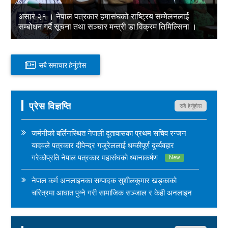
असार २१ । नेपाल पत्रकार हमासंघको राष्ट्रिय सम्मेलनलाई
सम्बोधन गर्दै सूचना तथा सञ्चार मन्त्री डा.विक्रम तिमिल्सिना ।
सबै समाचार हेर्नुहोस
असार २१ । नेपाल पत्रकार हमासंघको राष्ट्रिय सम्मेलनलाई सम्बोधन गर्दै सूचना तथा सञ्चार मन्त्री
डा.विक्रम तिमिल्सिना । ">
प्रेस विज्ञप्ति
सबै हेर्नुहोस
जर्मनीको बर्लिनस्थित नेपाली दूतावासका प्रथम सचिव रन्जन
यादवले पत्रकार दीपेन्द्र गजुरेललाई धम्कीपूर्ण दुर्व्यवहार
गरेकोप्रति नेपाल पत्रकार महासंघको ध्यानाकर्षण
New
नेपाल कर्म अनलाइनका सम्पादक सुशीलकुमार खड्काको
चरित्रमा आघात पुग्ने गरी सामाजिक सञ्जाल र केही अनलाइन
सञ्चारमाध्यममार्फत अनर्गल सामग्री सम्प्रेषण गरिएकोप्रति
नेपाल पत्रकार महासंघको ध्यानाकर्षण
New