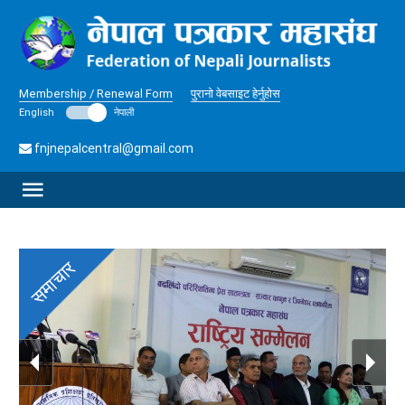
Membership / Renewal Form
पुरानो वेबसाइट हेर्नुहोस
English
नेपाली
fnjnepalcentral@gmail.com
समाचार