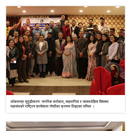
लोकतन्त्र सुदृढीकरणः नागरिक सरोकार, सहभागिता र जावफदेहिता विषयमा
महासंघको राष्ट्रिय कार्यशाला गोष्ठीका क्रममा लिइएका तस्विर ।