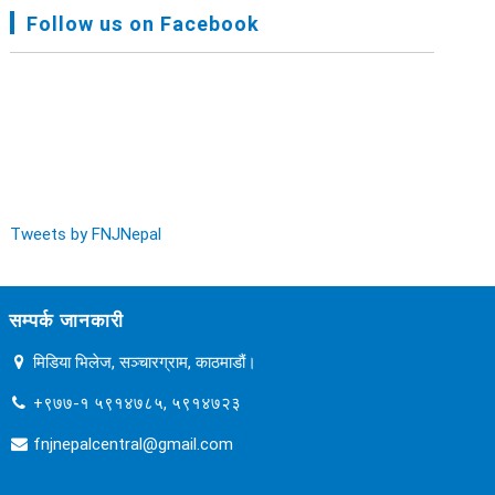
FNJ, Financial Report Presented At Nagarkot
Follow us on Facebook
Meeting, Jan-July, 2022 - २०७९ चैत्र १४
Audit Report FY-2076-077 - २०७७ कार्तिक २३
Tweets by FNJNepal
सम्पर्क जानकारी
मिडिया भिलेज, सञ्चारग्राम, काठमाडौं।
+९७७-१ ५९१४७८५, ५९१४७२३
fnjnepalcentral@gmail.com