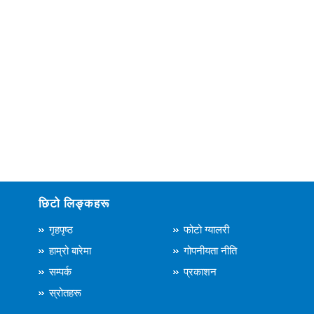
छिटो लिङ्कहरू
गृहपृष्ठ
फोटो ग्यालरी
हाम्रो बारेमा
गोपनीयता नीति
सम्पर्क
प्रकाशन
स्रोतहरू