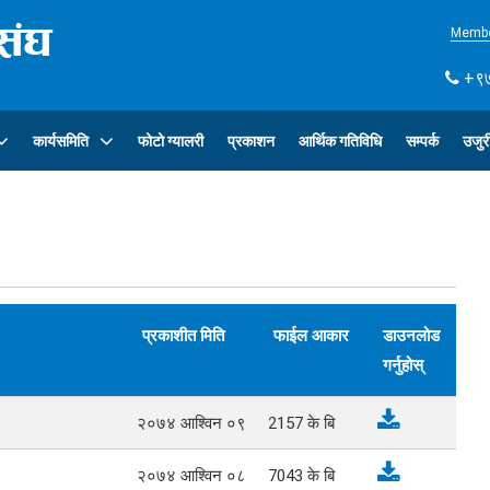
Membe
+९७
कार्यसमिति
फोटो ग्यालरी
प्रकाशन
आर्थिक गतिविधि
सम्पर्क
उजुर
प्रकाशीत मिति
फाईल आकार
डाउनलोड
गर्नुहोस्
२०७४ आश्विन ०९
2157
के बि
२०७४ आश्विन ०८
7043
के बि