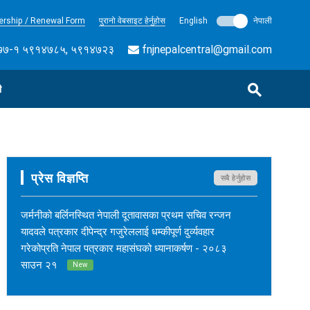
rship / Renewal Form
पुरानो वेबसाइट हेर्नुहोस
English
नेपाली
७-१ ५९१४७८५, ५९१४७२३
fnjnepalcentral@gmail.com
ी
प्रेस विज्ञप्ति
सबै हेर्नुहोस
जर्मनीको बर्लिनस्थित नेपाली दूतावासका प्रथम सचिव रन्जन
यादवले पत्रकार दीपेन्द्र गजुरेललाई धम्कीपूर्ण दुर्व्यवहार
गरेकोप्रति नेपाल पत्रकार महासंघको ध्यानाकर्षण - २०८३
साउन २१
New
नेपाल कर्म अनलाइनका सम्पादक सुशीलकुमार खड्काको