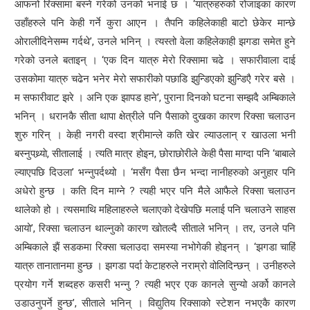
आफनो रिक्सामा बस्ने गरेको उनको भनाई छ । ‘यात्रुहरुको रोजाइका कारण
उहाँहरुले पनि केही गर्ने कुरा आएन । तैपनि कहिलेकाही बाटो छेकेर मान्छे
ओरालीदिनेसम्म गर्दथे’, उनले भनिन् । त्यस्तो वेला कहिलेकाही झगडा समेत हुने
गरेको उनले बताइन् । ‘एक दिन यात्रु मेरो रिक्सामा चढे । सफारीवाला दाई
उसकोमा यात्रु चढेन भनेर मेरो सफारीको पछाडि झुन्डिएको झुन्डिएै गरेर बसे ।
म सफारीवाट झरे । अनि एक झापड हाने’, पुराना दिनको घटना सम्झदै अम्बिकाले
भनिन् । धरानकै सीता थापा क्षेत्रीले पनि पैसाको दुखका कारण रिक्सा चलाउन
शुरु गरिन् । केही नगरी वस्दा श्रीमान्ले कति खेर ल्याउलान् र खाउला भनी
बस्नुपथ्र्याे, सीतालाई । त्यति मात्र होइन, छोराछोरीले केही पैसा माग्दा पनि ‘बाबाले
ल्याएपछि दिउला’ भन्नुपर्दथ्यो । ‘मसँग पैसा छैन भन्दा नानीहरुको अनुहार पनि
अधेरो हुन्छ । कति दिन माग्ने ? त्यही भएर पनि मैले आफैले रिक्सा चलाउन
थालेको हो । त्यसमाथि महिलाहरुले चलाएको देखेपछि मलाई पनि चलाउने साहस
आयो’, रिक्सा चलाउन थाल्नुको कारण खोतल्दै सीताले भनिन् । तर, उनले पनि
अम्बिकाले झैं सडकमा रिक्सा चलाउदा समस्या नभोगेकी होइनन् । ‘झगडा चाहिं
यात्रु तानातानमा हुन्छ । झगडा पर्दा केटाहरुले नराम्रो वोलिदिन्छन् । उनीहरुले
प्रयोग गर्ने शब्दहरु कसरी भन्नु ? त्यही भएर एक कानले सुन्यो अर्को कानले
उडाउनुपर्ने हुन्छ’, सीताले भनिन् । विद्युतिय रिक्साको स्टेशन नभएकै कारण