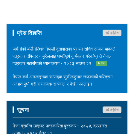
प्रेस विज्ञप्ति
सबै हेर्नुहोस
जर्मनीको बर्लिनस्थित नेपाली दूतावासका प्रथम सचिव रन्जन यादवले
पत्रकार दीपेन्द्र गजुरेललाई धम्कीपूर्ण दुर्व्यवहार गरेकोप्रति नेपाल
पत्रकार महासंघको ध्यानाकर्षण - २०८३ साउन २१
New
नेपाल कर्म अनलाइनका सम्पादक सुशीलकुमार खड्काको चरित्रमा
आघात पुग्ने गरी सामाजिक सञ्जाल र केही अनलाइन
सञ्चारमाध्यममार्फत अनर्गल सामग्री सम्प्रेषण गरिएकोप्रति नेपाल
पत्रकार महासंघको ध्यानाकर्षण - २०८३ साउन १७
New
सूचना
सबै हेर्नुहोस
महासंघ बैतडी शाखाका अध्यक्ष नरिदत्त बडुलाई पितृशोक परेको दुःखद्
खबरले नेपाल पत्रकार महासंघ स्तब्ध र दुःखी - २०८३ साउन १७
नेजा ग्रामीण उत्कृष्ट पत्रकारिता पुरस्कार– २०२४, दरखास्त
New
आह्वान - २०८२ चैत्र १९