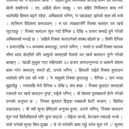
जीवनमा धेरै नै परिवर्तन आयो । ‘पहिला ठुलो मानिसको अगाडि वोल्न डर लाग्थ्यो,
बोल्नै सक्दैनथे । तर, अहिले वोल्न सक्छु । घर बाहिर निस्किएर काम गर्न
थालेपछि हिम्मत बढ्ने रहेछ’, अम्बिकाले भनिन्, ‘म पहाडवाट झरेको सात वर्ष भयो
। श्रीमान विदेशमा कमाउछन् । म घर व्यवहारसँगै रिक्सा चलाएर घर खर्च
जुटाउछु ।’ रिक्सा चलाउन शुरु गर्दा दैनिक ३ देखि ५ हजार कमाई हुने गरेको
अम्बिकाको भनाई छ । ‘अहिले रिक्सा चलाउनेको संख्या बढेको छ । तैपनि दैनिक
१ हजारदेखि १५ सयसम्म कमाउछु’, उनले भनिन् । त्यसो त अर्की रिक्सा चालक
सीता थापा क्षेत्रीले पनि आफुले कमाएको पैसाले घर खर्च चलाउन पुग्ने गरेको
बताइन् । ‘खाडी मुलुक गएर महिनाको २० हजार कमाउनुभन्दा त आफनै देशमा
काम गरेर कमाउनु राम्रो हो’, उनले भनिन् । हिमाली राईले रिक्सा कुदाउन
थालेको पनि एक वर्ष भयो । ‘म साहुको रिक्सा कुदाउछु । दैनिक ८ सय भाडा
बुझाउँछु । त्यसपछि मेरो दैनिक ५ देखि ६ सय बच्छ । रिक्सा कुदाएर कमाएको
रकमले घर खर्च चलाउन पुग्छ’, राईले भनिन् । यो पेशामा पुरुषहरुले हेप्ने गरेको
उनको अनुभव छ । ‘रिक्सा कुदाएर हिड्दा नक्कली केटी भन्छन् । खिल्लि
उडाउछन् । यी सवै सुन्दा हेपिएको अनुभव हुन्छ’, उनले भनिन्, ‘रिक्सा चलाउन
शुरु गर्दा छिमेकीहरुले पनि कुरा काट्थे । पोईला जान्छे, केटाहरु ल्याउछे भन्थे ।
यसो भनेको सुन्दा चित्त दुख्छ । जे जे भनेपनि काम गर्छु भनेर शुरु गरे ।’ सुरुमा