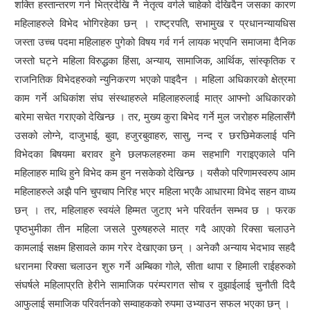
शक्ति हस्तान्तरण गर्न भित्रदेखि नै नेतृत्व वर्गले चाहेको देखिदैन जसका कारण
महिलाहरुले विभेद भोगिरहेका छन् । राष्ट्रपति, सभामुख र प्रधानन्यायधिस
जस्ता उच्च पदमा महिलाहरु पुगेको विषय गर्व गर्न लायक भएपनि समाजमा दैनिक
जस्तो घट्ने महिला विरुद्धका हिंसा, अन्याय, सामाजिक, आर्थिक, सांस्कृतिक र
राजनितिक विभेदहरुको न्युनिकरण भएको पाइदैन । महिला अधिकारको क्षेत्रमा
काम गर्ने अधिकांश संघ संस्थाहरुले महिलाहरुलाई मात्र आफ्नो अधिकारको
बारेमा सचेत गराएको देखिन्छ । तर, मुख्य कुरा बिभेद गर्ने मुल जरोहरु महिलासँगै
उसको लोग्ने, दाजुभाई, बुवा, हजुरबुवाहरु, सासु, नन्द र छरछिमेकलाई पनि
विभेदका बिषयमा बरावर हुने छलफलहरुमा कम सहभागि गराइएकाले पनि
महिलाहरु माथि हुने विभेद कम हुन नसकेको देखिन्छ । यसैको परिणामस्वरुप आम
महिलाहरुले अझै पनि चुपचाप निरिह भएर महिला भएकै आधारमा विभेद सहन वाध्य
छन् । तर, महिलाहरु स्वयंले हिम्मत जुटाए भने परिवर्तन सम्भव छ । फरक
पृष्ठभुमीका तीन महिला जसले पुरुषहरुले मात्र गदै आएको रिक्सा चलाउने
कामलाई सक्षम हिसावले काम गरेर देखाएका छन् । अनेकौ अन्याय भेदभाव सहदै
धरानमा रिक्सा चलाउन शुरु गर्ने अम्बिका गोले, सीता थापा र हिमाली राईहरुको
संघर्षले महिलाप्रति हेरीने सामाजिक परंम्परागत सोच र वुझाईलाई चुनौती दिदै
आफुलाई समाजिक परिवर्तनको सम्वाहकको रुपमा उभ्याउन सफल भएका छन् ।