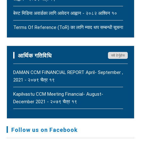
धार्मिक सहिष्णुता, सामाजिक सद्भाव र शान्ति कायम राख्न नेपाल
बेस्ट मिडिया अवार्डका लागि आवेदन आह्वान - २०८२ आश्विन १०
पत्रकार महासंघको आग्रह - २०८३ साउन १५
New
Terms Of Reference (ToR) का लागि म्याद थप सम्बन्धी सूचना
- २०८२ आषाढ ०१
Terms Of Reference (ToR) - २०८२ जेठ २३
आर्थिक गतिविधि
सबै हेर्नुहोस
DAMAN CCM FiINANCIAL REPORT April- September ,
2021 - २०७९ चैत्र १९
Kapilvastu CCM Meeting Financial- August-
December 2021 - २०७९ चैत्र १९
FNJ, Financial Report Presented At Nagarkot
Meeting, Jan-July, 2022 - २०७९ चैत्र १४
Follow us on Facebook
Audit Report FY-2076-077 - २०७७ कार्तिक २३