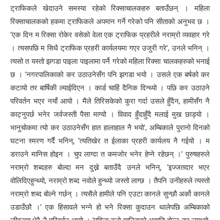
ट्राफिकले खेदाउने समस्या रहेको रिक्साचालकहरु बताउँछन् । महिला
रिक्साचालकको हकमा ट्राफिकले अपमान गर्ने गरेको पनि सीताको अनुभव छ ।
‘एक दिन म रिक्सा रोकेर वसेको वेला एक ट्राफिक प्रहरीले नराम्रो व्यवहार गरे
। त्यसपछि म सिधै ट्राफिक प्रहरी कार्यलयमा गएर उजुरी गरे’, उनले भनिन् ।
त्यसो त यस्तो झगडा पाइला पाइलामा पर्ने गरेको महिला रिक्सा चालकहरुको भनाई
छ । ‘नगरपालिकाको कर उठाउनेसँग पनि झगडा भयो । उसले एक बर्षको कर
कटायो तर बार्षिकी ल्याईदिएन । कार्ड चाहिं दैनिक दिन्थ्यो । पछि कर उठाउने
परिवर्तन भएर नयाँ आयो । मैले तिरिसकेको कुरा गर्दा उसले हुँदैन, हामीसँग नै
काट्नुपर्छ भनेर जर्वजस्ती पैसा माग्यो । विवाद हुँदाहुँदै मलाई मुख छाड्यो ।
भानुचोकमा त्यो कर उठाउनेसँग हात हालाहाल नै भयो’, अम्बिकाले पुरानो दिनको
घटना स्मरण गर्दै भनिन्, ‘त्यतिखेर त ईलाका प्रहरी कार्यलय नै गईयो । म
डराउने मानिस होइन । चुप लाग्दा त कमजोर भनेर हेप्ने रहेछन् ।’ पुरुषहरुले
नराम्रो शब्दहरु बोल्दा मन दुख्ने बताउँदै उनले भनिन्, ‘इज्जतदार भएर
वोलिदिएहुन्थ्यो, नराम्रो शब्द नवोले हुन्थ्यो जस्तो लाग्छ । तैपनि उनीहरुले त्यस्तो
नराम्रो शब्द बोल्ने गर्छन् । त्यसैले हामीले पनि एउटा कानले सुन्छौ अर्को कानले
उडाउँछौ ।’ एक हिसावले भन्ने हो भने रिक्सा कुदाउन थालेपछि अम्बिकाको