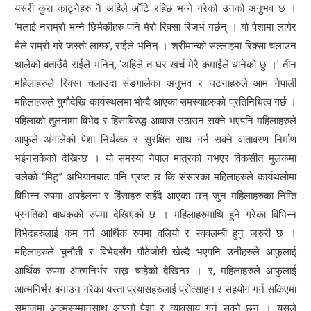
यसरी कुरा काट्नेहरु नै अहिले आँटि रहिछ भन्ने गरेको उनको अनुभव छ ।
‘मलाई नराम्रो भन्ने छिमेकीहरु पनि मेरो रिक्सा रिजर्भ गर्छन् । यो पेशामा लागेर
मैले राम्रो गरे जस्तो लाग्छ’, राईले भनिन् । श्रीमान्को सल्लाहमा रिक्सा चलाउन
थालेको बताउँदै राईले भनिन्, ‘अहिले त घर खर्च मेरै कमाईले धानेको छु ।’ तीन
महिलाहरुले रिक्सा चलाउदा संङगालेका अनुभव र घटनाहरुले आम नेपाली
महिलाहरुले युगौदेखि कार्यस्थलमा भोग्दै आएका समस्याहरुको प्रतिनिधित्व गर्छ ।
पहिलाको तुलनामा विभेद र हिंसाविरुद्ध आवाज उठाउन सक्ने भएपनि महिलाहरुले
आफुले अंगालेको पेशा निर्धक्क र सुरक्षित साथ गर्न सक्ने वातावरण निर्माण
भईनसकेको देखिन्छ । यो समस्या नेपाल मात्रको नभएर विकसीत मुलकमा
चलेको “मिटु” अभियानबाट पनि प्रष्ट छ कि संसारका महिलाहरुले कार्यथलोमा
विभिन्न रुपमा अपहेलना र हिंसाहरु सहँदै आएका छन् जुन महिलाहरुका निम्ति
प्रगतिको बाधकको रुपमा देखिएको छ । महिलाहरुमाथि हुने गरेका विभिन्न
विभेदहरुलाई कम गर्न आर्थिक रुपमा वलियो र स्ववलम्बी हुनु जरुरी छ ।
महिलाहरुले चुनौती र विभेदसँग पौठेजोरी खेल्दै भएपनि उनीहरुले आफुलाई
आर्थिक रुपमा आत्मनिर्भर राख्न चाहेको देखिन्छ । र, महिलाहरुले आफुलाई
आत्मनिर्भर बनाउन गरेका यस्ता प्रयासहरुलाई प्रोत्साहन र सहयोग गर्न सकिएमा
समाजमा आत्मसम्मानसाथ आफ्नो पेशा र व्यावसाय गर्न सक्ने छन् । यसले