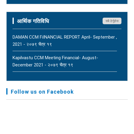
- २०८२ आषाढ ०१
Terms Of Reference (ToR) - २०८२ जेठ २३
आर्थिक गतिविधि
सबै हेर्नुहोस
DAMAN CCM FiINANCIAL REPORT April- September ,
2021 - २०७९ चैत्र १९
Kapilvastu CCM Meeting Financial- August-
December 2021 - २०७९ चैत्र १९
FNJ, Financial Report Presented At Nagarkot
Meeting, Jan-July, 2022 - २०७९ चैत्र १४
Follow us on Facebook
Audit Report FY-2076-077 - २०७७ कार्तिक २३