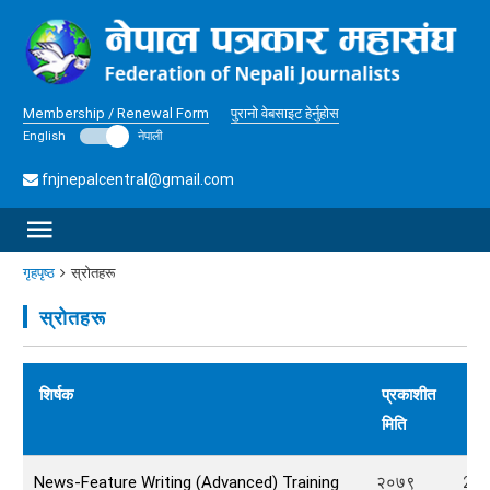
Membership / Renewal Form
पुरानो वेबसाइट हेर्नुहोस
English
नेपाली
fnjnepalcentral@gmail.com
गृहपृष्ठ
स्रोतहरू
स्रोतहरू
शिर्षक
प्रकाशीत
फा
मिति
आक
News-Feature Writing (Advanced) Training
२०७९
236