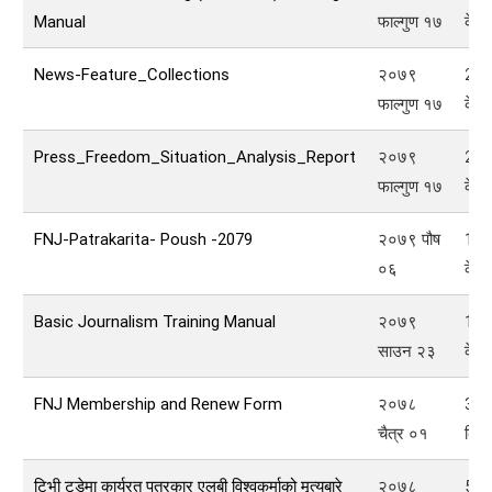
Manual
फाल्गुण १७
के बि
News-Feature_Collections
२०७९
211
फाल्गुण १७
के बि
Press_Freedom_Situation_Analysis_Report
२०७९
202
फाल्गुण १७
के बि
FNJ-Patrakarita- Poush -2079
२०७९ पौष
192
०६
के बि
Basic Journalism Training Manual
२०७९
144
साउन २३
के बि
FNJ Membership and Renew Form
२०७८
324
चैत्र ०१
बि
टिभी टुडेमा कार्यरत पत्रकार एलबी विश्वकर्माको मृत्युबारे
२०७८
53
क