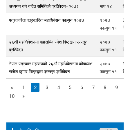
अध्ययन गर्न गठित समितिको प्रतिवेदन–२०७८
माघ १४
बि
पत्रकारिता पत्रकारिता महाधिबेसन फाल्गुन २०७७
२०७७
375
फाल्गुण ११
के बि
२६औं महाधिवेशनमा महासचिव रमेश विष्टद्वारा प्रस्तुत
२०७७
158
प्रतिवेदन
फाल्गुण ११
बि
नेपाल पत्रकार महासंघको २६औं महाधिवेशनमा कोषाध्यक्ष
२०७७
380
राजेश कुमार मिश्रद्वारा प्रस्तुत प्रतिवेदन
फाल्गुण ११
के बि
«
1
2
3
4
5
6
7
8
9
10
»