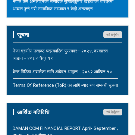
नेपाल कर्म अनलाइनका सम्पादक सुशीलकुमार खड्काको चरित्रमा
आघात पुग्ने गरी सामाजिक सञ्जाल र केही अनलाइन
सञ्चारमाध्यममार्फत अनर्गल सामग्री सम्प्रेषण गरिएकोप्रति नेपाल
पत्रकार महासंघको ध्यानाकर्षण - २०८३ साउन १७
New
सूचना
सबै हेर्नुहोस
महासंघ बैतडी शाखाका अध्यक्ष नरिदत्त बडुलाई पितृशोक परेको दुःखद्
खबरले नेपाल पत्रकार महासंघ स्तब्ध र दुःखी - २०८३ साउन १७
नेजा ग्रामीण उत्कृष्ट पत्रकारिता पुरस्कार– २०२४, दरखास्त
New
आह्वान - २०८२ चैत्र १९
धार्मिक सहिष्णुता, सामाजिक सद्भाव र शान्ति कायम राख्न नेपाल
बेस्ट मिडिया अवार्डका लागि आवेदन आह्वान - २०८२ आश्विन १०
पत्रकार महासंघको आग्रह - २०८३ साउन १५
New
Terms Of Reference (ToR) का लागि म्याद थप सम्बन्धी सूचना
- २०८२ आषाढ ०१
Terms Of Reference (ToR) - २०८२ जेठ २३
आर्थिक गतिविधि
सबै हेर्नुहोस
DAMAN CCM FiINANCIAL REPORT April- September ,