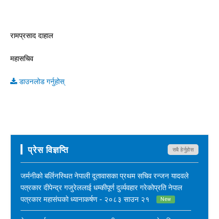
रामप्रसाद दाहाल
महासचिव
डाउनलोड गर्नुहोस्
प्रेस विज्ञप्ति
सबै हेर्नुहोस
जर्मनीको बर्लिनस्थित नेपाली दूतावासका प्रथम सचिव रन्जन यादवले
पत्रकार दीपेन्द्र गजुरेललाई धम्कीपूर्ण दुर्व्यवहार गरेकोप्रति नेपाल
पत्रकार महासंघको ध्यानाकर्षण - २०८३ साउन २१
New