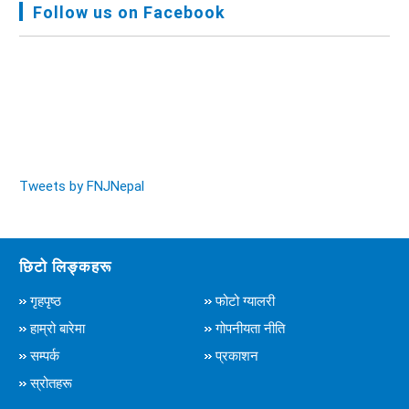
Follow us on Facebook
Audit Report FY-2076-077 - २०७७ कार्तिक २३
Tweets by FNJNepal
छिटो लिङ्कहरू
गृहपृष्ठ
फोटो ग्यालरी
हाम्रो बारेमा
गोपनीयता नीति
सम्पर्क
प्रकाशन
स्रोतहरू