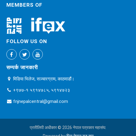
MEMBERS OF
FOLLOW US ON
सम्पर्क जानकारी
मिडिया भिलेज, सञ्चारग्राम, काठमाडौं।
+९७७-१ ५९१४७८५, ५९१४७२३
fnjnepalcentral@gmail.com
प्रतीलिपी अधीकार © 2026 नेपाल पत्रकार महासंघ.
Powered by
पिस नेपाल डट कम