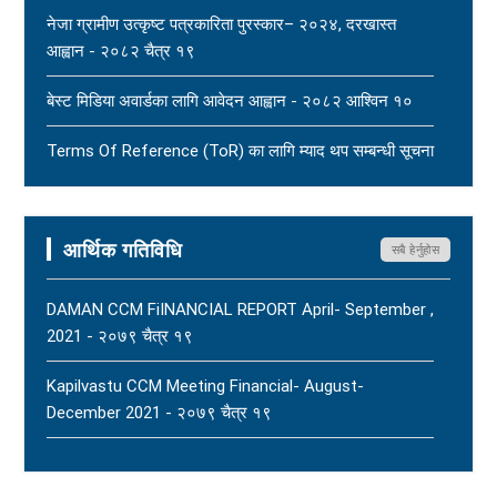
नेजा ग्रामीण उत्कृष्ट पत्रकारिता पुरस्कार– २०२४, दरखास्त
New
आह्वान - २०८२ चैत्र १९
धार्मिक सहिष्णुता, सामाजिक सद्भाव र शान्ति कायम राख्न नेपाल
बेस्ट मिडिया अवार्डका लागि आवेदन आह्वान - २०८२ आश्विन १०
पत्रकार महासंघको आग्रह - २०८३ साउन १५
New
Terms Of Reference (ToR) का लागि म्याद थप सम्बन्धी सूचना
- २०८२ आषाढ ०१
Terms Of Reference (ToR) - २०८२ जेठ २३
आर्थिक गतिविधि
सबै हेर्नुहोस
DAMAN CCM FiINANCIAL REPORT April- September ,
2021 - २०७९ चैत्र १९
Kapilvastu CCM Meeting Financial- August-
December 2021 - २०७९ चैत्र १९
FNJ, Financial Report Presented At Nagarkot
Meeting, Jan-July, 2022 - २०७९ चैत्र १४