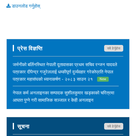
डाउनलोड गर्नुहोस्
प्रेस विज्ञप्ति
सबै हेर्नुहोस
जर्मनीको बर्लिनस्थित नेपाली दूतावासका प्रथम सचिव रन्जन यादवले
पत्रकार दीपेन्द्र गजुरेललाई धम्कीपूर्ण दुर्व्यवहार गरेकोप्रति नेपाल
पत्रकार महासंघको ध्यानाकर्षण - २०८३ साउन २१
New
नेपाल कर्म अनलाइनका सम्पादक सुशीलकुमार खड्काको चरित्रमा
आघात पुग्ने गरी सामाजिक सञ्जाल र केही अनलाइन
सञ्चारमाध्यममार्फत अनर्गल सामग्री सम्प्रेषण गरिएकोप्रति नेपाल
पत्रकार महासंघको ध्यानाकर्षण - २०८३ साउन १७
New
सूचना
सबै हेर्नुहोस
महासंघ बैतडी शाखाका अध्यक्ष नरिदत्त बडुलाई पितृशोक परेको दुःखद्
खबरले नेपाल पत्रकार महासंघ स्तब्ध र दुःखी - २०८३ साउन १७