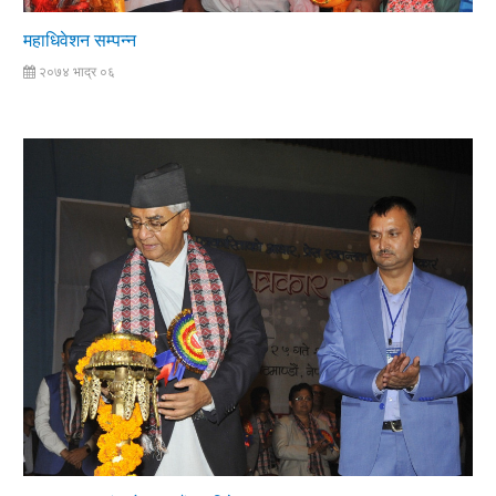
महाधिवेशन सम्पन्न
२०७४ भाद्र ०६