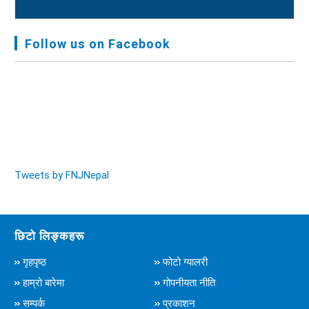
FNJ, Financial Report Presented At Nagarkot
Meeting, Jan-July, 2022 - २०७९ चैत्र १४
Follow us on Facebook
Audit Report FY-2076-077 - २०७७ कार्तिक २३
Tweets by FNJNepal
छिटो लिङ्कहरू
गृहपृष्ठ
फोटो ग्यालरी
हाम्रो बारेमा
गोपनीयता नीति
सम्पर्क
प्रकाशन