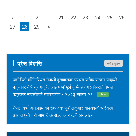
«
1
2
...
21
22
23
24
25
26
27
28
29
»
प्रेस विज्ञप्ति
सबै हेर्नुहोस
जर्मनीको बर्लिनस्थित नेपाली दूतावासका प्रथम सचिव रन्जन यादवले
पत्रकार दीपेन्द्र गजुरेललाई धम्कीपूर्ण दुर्व्यवहार गरेकोप्रति नेपाल
पत्रकार महासंघको ध्यानाकर्षण - २०८३ साउन २१
New
नेपाल कर्म अनलाइनका सम्पादक सुशीलकुमार खड्काको चरित्रमा
आघात पुग्ने गरी सामाजिक सञ्जाल र केही अनलाइन
सञ्चारमाध्यममार्फत अनर्गल सामग्री सम्प्रेषण गरिएकोप्रति नेपाल
पत्रकार महासंघको ध्यानाकर्षण - २०८३ साउन १७
New