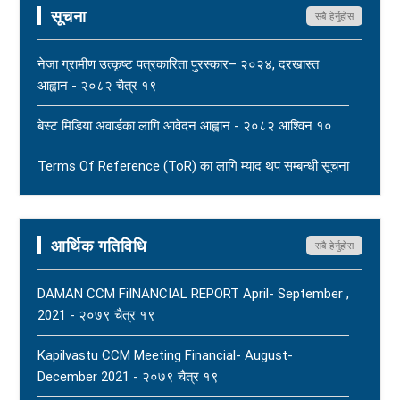
सूचना
सबै हेर्नुहोस
महासंघ बैतडी शाखाका अध्यक्ष नरिदत्त बडुलाई पितृशोक परेको दुःखद्
खबरले नेपाल पत्रकार महासंघ स्तब्ध र दुःखी - २०८३ साउन १७
नेजा ग्रामीण उत्कृष्ट पत्रकारिता पुरस्कार– २०२४, दरखास्त
New
आह्वान - २०८२ चैत्र १९
धार्मिक सहिष्णुता, सामाजिक सद्भाव र शान्ति कायम राख्न नेपाल
बेस्ट मिडिया अवार्डका लागि आवेदन आह्वान - २०८२ आश्विन १०
पत्रकार महासंघको आग्रह - २०८३ साउन १५
New
Terms Of Reference (ToR) का लागि म्याद थप सम्बन्धी सूचना
- २०८२ आषाढ ०१
Terms Of Reference (ToR) - २०८२ जेठ २३
आर्थिक गतिविधि
सबै हेर्नुहोस
DAMAN CCM FiINANCIAL REPORT April- September ,
2021 - २०७९ चैत्र १९
Kapilvastu CCM Meeting Financial- August-
December 2021 - २०७९ चैत्र १९