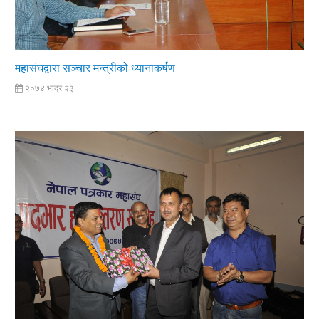
महासंघद्वारा सञ्चार मन्त्रीको ध्यानाकर्षण
२०७४ भाद्र २३