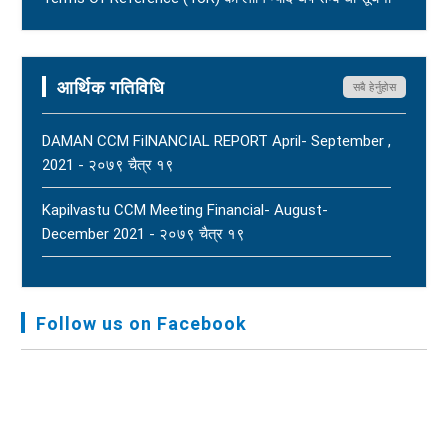
- २०८२ आषाढ ०१
Terms Of Reference (ToR) - २०८२ जेठ २३
आर्थिक गतिविधि
सबै हेर्नुहोस
DAMAN CCM FiINANCIAL REPORT April- September ,
2021 - २०७९ चैत्र १९
Kapilvastu CCM Meeting Financial- August-
December 2021 - २०७९ चैत्र १९
FNJ, Financial Report Presented At Nagarkot
Meeting, Jan-July, 2022 - २०७९ चैत्र १४
Follow us on Facebook
Audit Report FY-2076-077 - २०७७ कार्तिक २३