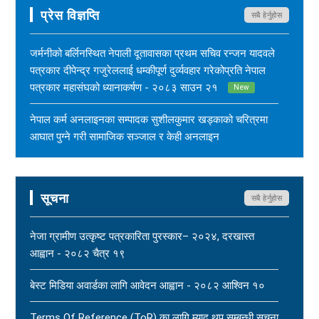
प्रेस विज्ञप्ति
सबै हेर्नुहोस
जर्मनीको बर्लिनस्थित नेपाली दूतावासका प्रथम सचिव रन्जन यादवले
पत्रकार दीपेन्द्र गजुरेललाई धम्कीपूर्ण दुर्व्यवहार गरेकोप्रति नेपाल
पत्रकार महासंघको ध्यानाकर्षण - २०८३ साउन २१
New
नेपाल कर्म अनलाइनका सम्पादक सुशीलकुमार खड्काको चरित्रमा
आघात पुग्ने गरी सामाजिक सञ्जाल र केही अनलाइन
सञ्चारमाध्यममार्फत अनर्गल सामग्री सम्प्रेषण गरिएकोप्रति नेपाल
पत्रकार महासंघको ध्यानाकर्षण - २०८३ साउन १७
New
सूचना
सबै हेर्नुहोस
महासंघ बैतडी शाखाका अध्यक्ष नरिदत्त बडुलाई पितृशोक परेको दुःखद्
खबरले नेपाल पत्रकार महासंघ स्तब्ध र दुःखी - २०८३ साउन १७
नेजा ग्रामीण उत्कृष्ट पत्रकारिता पुरस्कार– २०२४, दरखास्त
New
आह्वान - २०८२ चैत्र १९
धार्मिक सहिष्णुता, सामाजिक सद्भाव र शान्ति कायम राख्न नेपाल
बेस्ट मिडिया अवार्डका लागि आवेदन आह्वान - २०८२ आश्विन १०
पत्रकार महासंघको आग्रह - २०८३ साउन १५
New
Terms Of Reference (ToR) का लागि म्याद थप सम्बन्धी सूचना