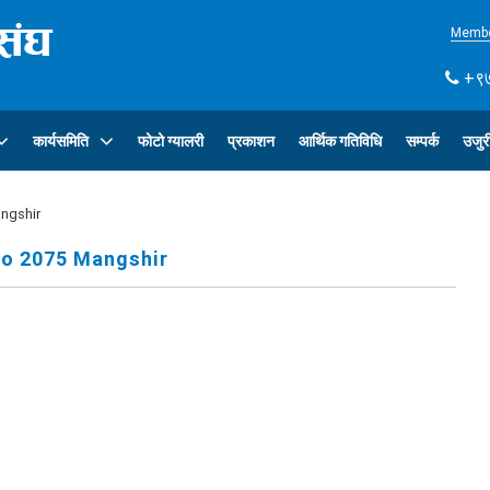
Membe
+९७
कार्यसमिति
फोटो ग्यालरी
प्रकाशन
आर्थिक गतिविधि
सम्पर्क
उजुर
angshir
to 2075 Mangshir