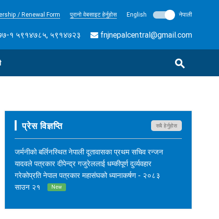
rship / Renewal Form
पुरानो वेबसाइट हेर्नुहोस
English
नेपाली
७-१ ५९१४७८५, ५९१४७२३
fnjnepalcentral@gmail.com
ी
प्रेस विज्ञप्ति
सबै हेर्नुहोस
जर्मनीको बर्लिनस्थित नेपाली दूतावासका प्रथम सचिव रन्जन
यादवले पत्रकार दीपेन्द्र गजुरेललाई धम्कीपूर्ण दुर्व्यवहार
गरेकोप्रति नेपाल पत्रकार महासंघको ध्यानाकर्षण - २०८३
साउन २१
New
नेपाल कर्म अनलाइनका सम्पादक सुशीलकुमार खड्काको