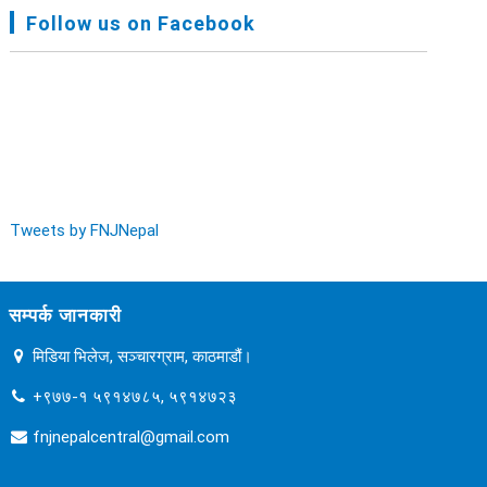
FNJ, Financial Report Presented At Nagarkot
Follow us on Facebook
Meeting, Jan-July, 2022 - २०७९ चैत्र १४
Audit Report FY-2076-077 - २०७७ कार्तिक २३
Tweets by FNJNepal
सम्पर्क जानकारी
मिडिया भिलेज, सञ्चारग्राम, काठमाडौं।
+९७७-१ ५९१४७८५, ५९१४७२३
fnjnepalcentral@gmail.com