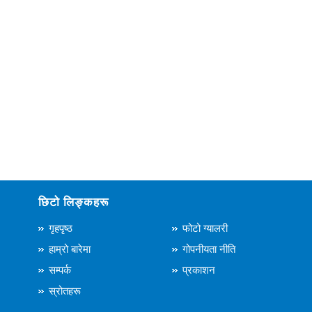
छिटो लिङ्कहरू
गृहपृष्ठ
फोटो ग्यालरी
हाम्रो बारेमा
गोपनीयता नीति
सम्पर्क
प्रकाशन
स्रोतहरू