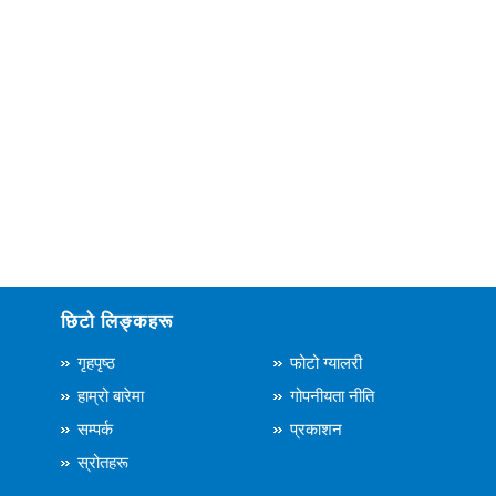
छिटो लिङ्कहरू
गृहपृष्ठ
फोटो ग्यालरी
हाम्रो बारेमा
गोपनीयता नीति
सम्पर्क
प्रकाशन
स्रोतहरू