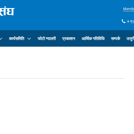
Membe
+९७
कार्यसमिति
फोटो ग्यालरी
प्रकाशन
आर्थिक गतिविधि
सम्पर्क
उजुर