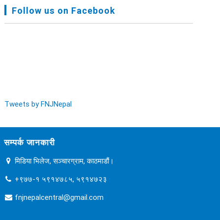
FNJ, Financial Report Presented At Nagarkot
Follow us on Facebook
Meeting, Jan-July, 2022 - २०७९ चैत्र १४
Audit Report FY-2076-077 - २०७७ कार्तिक २३
Tweets by FNJNepal
सम्पर्क जानकारी
मिडिया भिलेज, सञ्चारग्राम, काठमाडौं।
+९७७-१ ५९१४७८५, ५९१४७२३
fnjnepalcentral@gmail.com