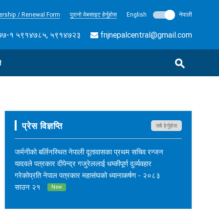
rship / Renewal Form
पुरानो वेबसाइट हेर्नुहोस
English
नेपाली
७-१ ५९१४७८५, ५९१४७२३
fnjnepalcentral@gmail.com
ी
प्रेस विज्ञप्ति
सबै हेर्नुहोस
जर्मनीको बर्लिनस्थित नेपाली दूतावासका प्रथम सचिव रन्जन
यादवले पत्रकार दीपेन्द्र गजुरेललाई धम्कीपूर्ण दुर्व्यवहार
गरेकोप्रति नेपाल पत्रकार महासंघको ध्यानाकर्षण - २०८३
साउन २१
New
नेपाल कर्म अनलाइनका सम्पादक सुशीलकुमार खड्काको