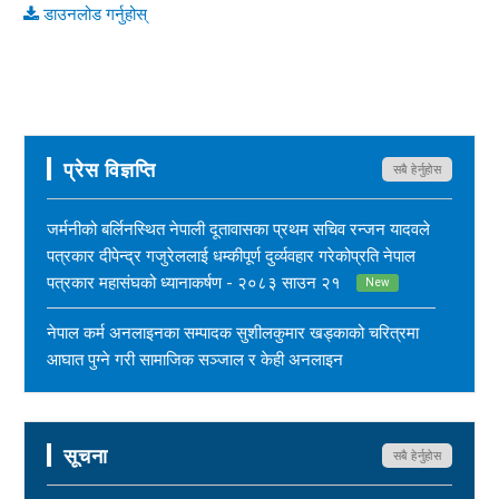
डाउनलोड गर्नुहोस्
प्रेस विज्ञप्ति
सबै हेर्नुहोस
जर्मनीको बर्लिनस्थित नेपाली दूतावासका प्रथम सचिव रन्जन यादवले
पत्रकार दीपेन्द्र गजुरेललाई धम्कीपूर्ण दुर्व्यवहार गरेकोप्रति नेपाल
पत्रकार महासंघको ध्यानाकर्षण - २०८३ साउन २१
New
नेपाल कर्म अनलाइनका सम्पादक सुशीलकुमार खड्काको चरित्रमा
आघात पुग्ने गरी सामाजिक सञ्जाल र केही अनलाइन
सञ्चारमाध्यममार्फत अनर्गल सामग्री सम्प्रेषण गरिएकोप्रति नेपाल
पत्रकार महासंघको ध्यानाकर्षण - २०८३ साउन १७
New
सूचना
सबै हेर्नुहोस
महासंघ बैतडी शाखाका अध्यक्ष नरिदत्त बडुलाई पितृशोक परेको दुःखद्
खबरले नेपाल पत्रकार महासंघ स्तब्ध र दुःखी - २०८३ साउन १७