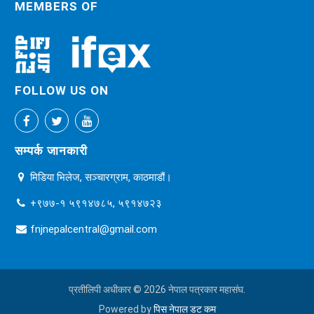
MEMBERS OF
FOLLOW US ON
सम्पर्क जानकारी
मिडिया भिलेज, सञ्चारग्राम, काठमाडौं।
+९७७-१ ५९१४७८५, ५९१४७२३
fnjnepalcentral@gmail.com
प्रतीलिपी अधीकार © 2026 नेपाल पत्रकार महासंघ.
Powered by
पिस नेपाल डट कम