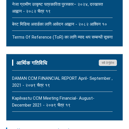
नेजा ग्रामीण उत्कृष्ट पत्रकारिता पुरस्कार– २०२४, दरखास्त
New
आह्वान - २०८२ चैत्र १९
धार्मिक सहिष्णुता, सामाजिक सद्भाव र शान्ति कायम राख्न नेपाल
बेस्ट मिडिया अवार्डका लागि आवेदन आह्वान - २०८२ आश्विन १०
पत्रकार महासंघको आग्रह - २०८३ साउन १५
New
Terms Of Reference (ToR) का लागि म्याद थप सम्बन्धी सूचना
- २०८२ आषाढ ०१
Terms Of Reference (ToR) - २०८२ जेठ २३
आर्थिक गतिविधि
सबै हेर्नुहोस
DAMAN CCM FiINANCIAL REPORT April- September ,
2021 - २०७९ चैत्र १९
Kapilvastu CCM Meeting Financial- August-
December 2021 - २०७९ चैत्र १९
FNJ, Financial Report Presented At Nagarkot
Meeting, Jan-July, 2022 - २०७९ चैत्र १४