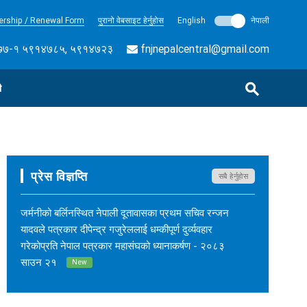
rship / Renewal Form
पुरानो वेबसाइट हेर्नुहोस
English
नेपाली
७-१ ५९१४७८५, ५९१४७२३
fnjnepalcentral@gmail.com
ी
प्रेस विज्ञप्ति
सबै हेर्नुहोस
जर्मनीको बर्लिनस्थित नेपाली दूतावासका प्रथम सचिव रन्जन
यादवले पत्रकार दीपेन्द्र गजुरेललाई धम्कीपूर्ण दुर्व्यवहार
गरेकोप्रति नेपाल पत्रकार महासंघको ध्यानाकर्षण - २०८३
साउन २१
New
नेपाल कर्म अनलाइनका सम्पादक सुशीलकुमार खड्काको