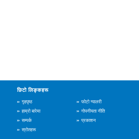
छिटो लिङ्कहरू
गृहपृष्ठ
फोटो ग्यालरी
हाम्रो बारेमा
गोपनीयता नीति
सम्पर्क
प्रकाशन
स्रोतहरू