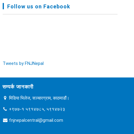
FNJ, Financial Report Presented At Nagarkot
Follow us on Facebook
Meeting, Jan-July, 2022 - २०७९ चैत्र १४
Audit Report FY-2076-077 - २०७७ कार्तिक २३
Tweets by FNJNepal
सम्पर्क जानकारी
मिडिया भिलेज, सञ्चारग्राम, काठमाडौं।
+९७७-१ ५९१४७८५, ५९१४७२३
fnjnepalcentral@gmail.com