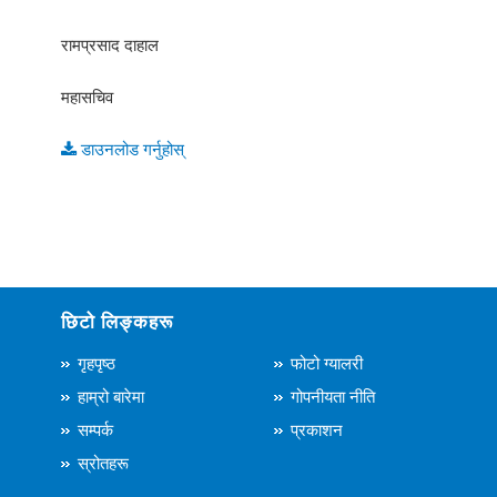
रामप्रसाद दाहाल
महासचिव
डाउनलोड गर्नुहोस्
छिटो लिङ्कहरू
गृहपृष्ठ
फोटो ग्यालरी
हाम्रो बारेमा
गोपनीयता नीति
सम्पर्क
प्रकाशन
स्रोतहरू