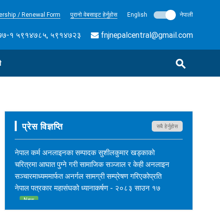
rship / Renewal Form
पुरानो वेबसाइट हेर्नुहोस
English
नेपाली
७-१ ५९१४७८५, ५९१४७२३
fnjnepalcentral@gmail.com
ी
प्रेस विज्ञप्ति
सबै हेर्नुहोस
नेपाल कर्म अनलाइनका सम्पादक सुशीलकुमार खड्काको
चरित्रमा आघात पुग्ने गरी सामाजिक सञ्जाल र केही अनलाइन
सञ्चारमाध्यममार्फत अनर्गल सामग्री सम्प्रेषण गरिएकोप्रति
नेपाल पत्रकार महासंघको ध्यानाकर्षण - २०८३ साउन १७
New