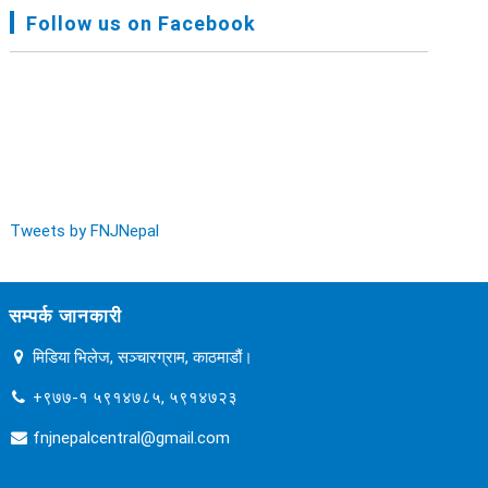
FNJ, Financial Report Presented At Nagarkot
Follow us on Facebook
Meeting, Jan-July, 2022 - २०७९ चैत्र १४
Audit Report FY-2076-077 - २०७७ कार्तिक २३
Tweets by FNJNepal
सम्पर्क जानकारी
मिडिया भिलेज, सञ्चारग्राम, काठमाडौं।
+९७७-१ ५९१४७८५, ५९१४७२३
fnjnepalcentral@gmail.com