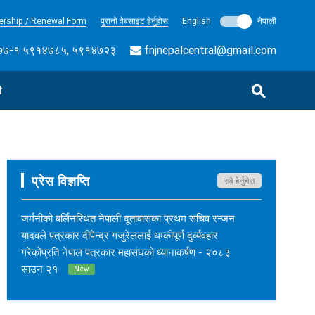
rship / Renewal Form
पुरानो वेबसाइट हेर्नुहोस
English
नेपाली
७-१ ५९१४७८५, ५९१४७२३
fnjnepalcentral@gmail.com
ी
प्रेस विज्ञप्ति
सबै हेर्नुहोस
जर्मनीको बर्लिनस्थित नेपाली दूतावासका प्रथम सचिव रन्जन
यादवले पत्रकार दीपेन्द्र गजुरेललाई धम्कीपूर्ण दुर्व्यवहार
गरेकोप्रति नेपाल पत्रकार महासंघको ध्यानाकर्षण - २०८३
साउन २१
New
नेपाल कर्म अनलाइनका सम्पादक सुशीलकुमार खड्काको