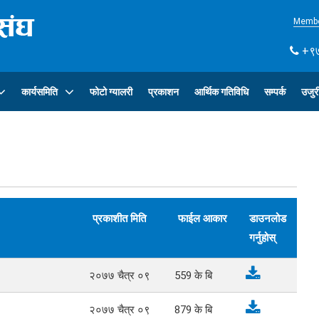
Membe
+९७
कार्यसमिति
फोटो ग्यालरी
प्रकाशन
आर्थिक गतिविधि
सम्पर्क
उजुर
प्रकाशीत मिति
फाईल आकार
डाउनलोड
गर्नुहोस्
२०७७ चैत्र ०९
559
के बि
२०७७ चैत्र ०९
879
के बि