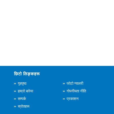
छिटो लिङ्कहरू
गृहपृष्ठ
फोटो ग्यालरी
हाम्रो बारेमा
गोपनीयता नीति
सम्पर्क
प्रकाशन
स्रोतहरू