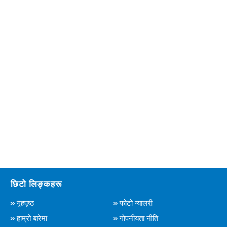
छिटो लिङ्कहरू
गृहपृष्ठ
फोटो ग्यालरी
हाम्रो बारेमा
गोपनीयता नीति