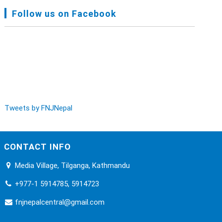
FNJ, Financial Report Presented At Nagarkot
Follow us on Facebook
Meeting, Jan-July, 2022 - Mar 28, 2023
Audit Report FY-2076-077 - Nov 8, 2020
Tweets by FNJNepal
CONTACT INFO
Media Village, Tilganga, Kathmandu
+977-1 5914785, 5914723
fnjnepalcentral@gmail.com