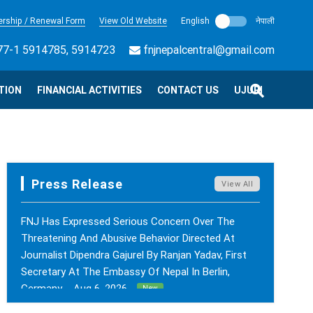
rship / Renewal Form
View Old Website
English
नेपाली
7-1 5914785, 5914723
fnjnepalcentral@gmail.com
TION
FINANCIAL ACTIVITIES
CONTACT US
UJURI
Press Release
View All
FNJ Has Expressed Serious Concern Over The
Threatening And Abusive Behavior Directed At
Journalist Dipendra Gajurel By Ranjan Yadav, First
Secretary At The Embassy Of Nepal In Berlin,
Germany. - Aug 6, 2026
New