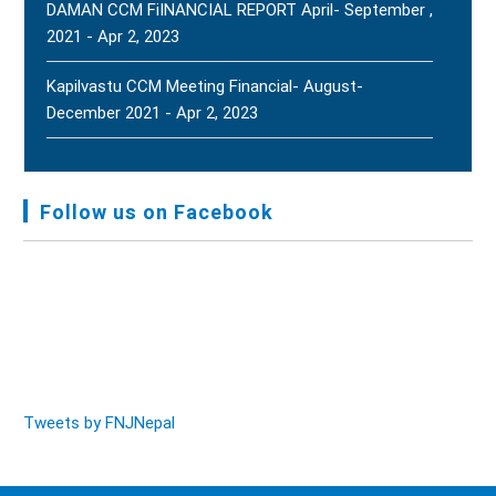
DAMAN CCM FiINANCIAL REPORT April- September ,
2021 - Apr 2, 2023
Kapilvastu CCM Meeting Financial- August-
December 2021 - Apr 2, 2023
FNJ, Financial Report Presented At Nagarkot
Meeting, Jan-July, 2022 - Mar 28, 2023
Follow us on Facebook
Audit Report FY-2076-077 - Nov 8, 2020
Tweets by FNJNepal