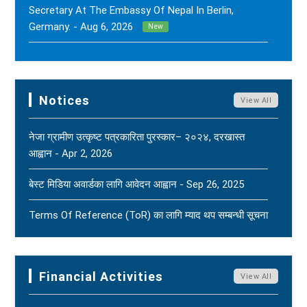
Secretary At The Embassy Of Nepal In Berlin,
Germany. - Aug 6, 2026
New
FNJ Has Drawn Its Attention To The Smear
Campaigns And Character Assassination Targeting
Sushil Kumar Khadka, Editor Of Nepal Karma Online,
Notices
View All
Through Social Media And Certain Online News
Outlets. - Aug 2, 2026
New
नेजा ग्रामीण उत्कृष्ट पत्रकारिता पुरस्कार– २०२४, दरखास्त
आह्वान - Apr 2, 2026
(FNJ) Is Deeply Shocked And Saddened By The
Tragic News Of The Bereavement Faced By
बेस्ट मिडिया अवार्डका लागि आवेदन आह्वान - Sep 26, 2025
Naridatta Badu, President Of The FNJ Baitadi
Branch, Following The Passing Of His Father. - Aug
Terms Of Reference (ToR) का लागि म्याद थप सम्बन्धी सूचना
2, 2026
New
- Jun 15, 2025
FNJ Urges To Maintain Religious Tolerance, Social
Terms Of Reference (ToR) - Jun 5, 2025
Harmony, And Peace - Jul 31, 2026
New
Financial Activities
View All